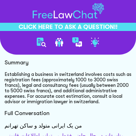
CLICK HERE TO ASK A QUESTION!!
Starting Swiss Business Costs
Summary
Establishing a business in switzerland involves costs such as
registration fees (approximately 1000 to 3000 swiss
francs), legal and consultancy fees (usually between 2000
to 5000 swiss francs), and additional administrative
expenses. For accurate cost estimation, consult a local
advisor or immigration lawyer in switzerland.
Full Conversation
من یک ایرانی متولد و ساکن تهرانم
متاسفانه در حال حاضر فقط می‌توانم اطلاعات قانونی