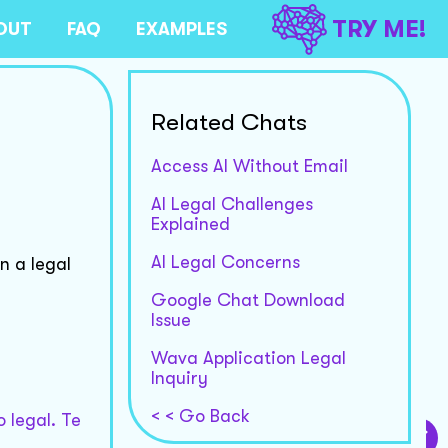
TRY ME!
OUT
FAQ
EXAMPLES
Related Chats
Access AI Without Email
AI Legal Challenges
Explained
AI Legal Concerns
n a legal
Google Chat Download
Issue
Wava Application Legal
Inquiry
< < Go Back
 legal. Te