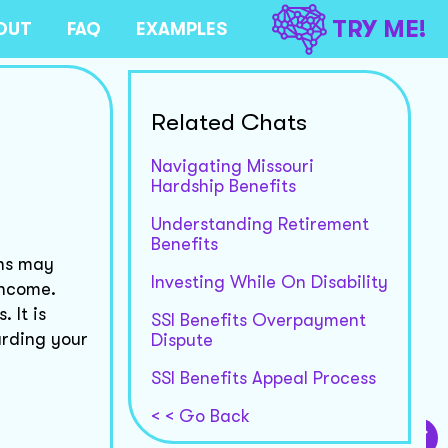
TRY ME!
OUT
FAQ
EXAMPLES
Related Chats
Navigating Missouri
Hardship Benefits
Understanding Retirement
Benefits
ons may
Investing While On Disability
income.
 It is
SSI Benefits Overpayment
arding your
Dispute
SSI Benefits Appeal Process
< < Go Back